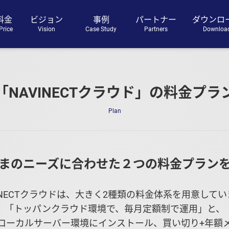
料金
ビジョン
事例
パートナー
ダウンロ
rice
Vision
Case Study
Partners
Downloa
「NAVINECTクラウド」の
料金プラ
Plan
まのニーズに合わせた２つの料金プラン
INECTクラウドは、
大きく2種類の料金体系を用意してい
「トッパンクラウド環境で、
毎月定額制で運用」と、
ローカルサーバー環境にインストール、買い切り+年額