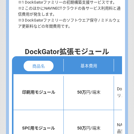
※1 DockGatorファミリーの初期構築支援サービスです。
※2 このほかにNAVINECTクラウドの各サービス利用料と通
信費用が発生します。
※3 DockGatorファミリーのソフトウエア保守 / ミドルウェ
ア更新料などの年間費用です。
DockGator拡張モジュール
基本費用
商品名
Dock
印刷用モジュール
50万
円/端末
リントす
NAVIN
SPC用モジュール
50万
円/端末
品質管理