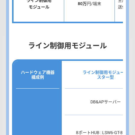
ライン制御用
生産ライ
80万
円/端末
モジュール
送信やト
ライン制御用モジュール
ハードウェア機器
ライン制御用モジュール
構成例
スター型
DB&APサーバー
8ポートHUB : LSW6-GT-8NS/B