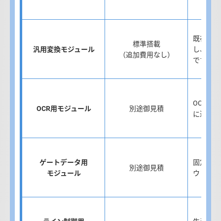
既存シス
標準搭載
汎用変換モジュール
し、NA
（追加費用なし）
です。
OCRで
OCR用モジュール
別途御見積
に連携し
ゲートデータ用
固定式の
別途御見積
モジュール
ウドに連