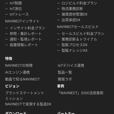
IoT制御
ロジビルド料金プラン
IoT測位
物流業務診断
IoTトレース
循環資材管理DX
出荷承認DX
NAVINECTインサイト
NAVINECTセールスビルド
インサイト料金プラン
参照・集計レポート
セールスビルド料金プラン
通知・監視レポート
業務診断＆トライアル
装置情報レポート
製販プロセスDX
製販ナレッジAX
特徴
NAVINECTの特徴
IoTデバイス連携
AIエンジン連携
製品一覧
動画で知るNAVINECT
開発ラボ
ビジョン
事例
ブランドステートメント
「NAVINECT」のDX活用事例
ミッション
NAVINECTで実現する製造DX
ダウンロード
パートナー