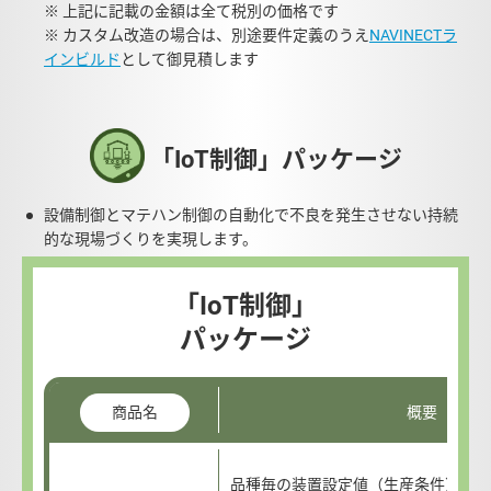
※ 上記に記載の金額は全て税別の価格です
※ カスタム改造の場合は、別途要件定義のうえ
NAVINECTラ
インビルド
として御見積します
「IoT制御」パッケージ
設備制御とマテハン制御の自動化で不良を発生させない持続
的な現場づくりを実現します。
「IoT制御」
パッケージ
概要
商品名
品種毎の装置設定値（生産条件）を事