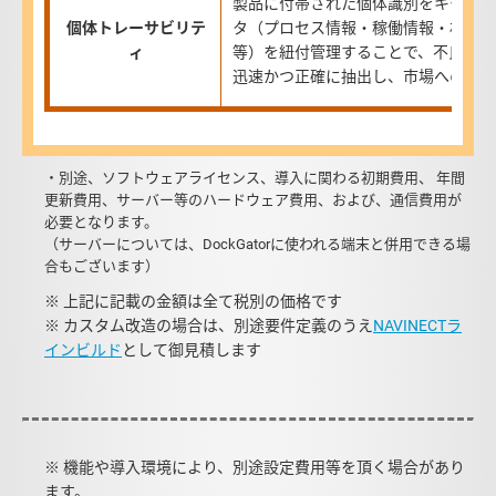
製品に付帯された個体識別をキーに、
個体トレーサビリテ
タ（プロセス情報・稼働情報・材料情
ィ
等）を紐付管理することで、不良品発
迅速かつ正確に抽出し、市場への流出
・別途、ソフトウェアライセンス、導入に関わる初期費用、 年間
更新費用、サーバー等のハードウェア費用、および、通信費用が
必要となります。
（サーバーについては、DockGatorに使われる端末と併用できる場
合もございます）
※ 上記に記載の金額は全て税別の価格です
※ カスタム改造の場合は、別途要件定義のうえ
NAVINECTラ
インビルド
として御見積します
※ 機能や導入環境により、別途設定費用等を頂く場合があり
ます。