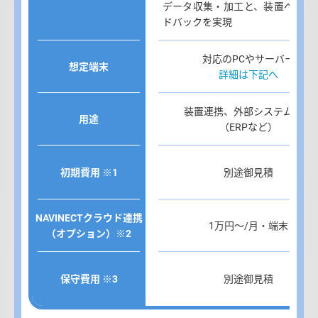
データ収集・加工と、装置へのフ
ドバックを実現
対応のPCやサーバー
想定端末
詳細は下記へ
装置連携、外部システム連携
用途
（ERPなど）
初期費用 ※1
別途御見積
NAVINECTクラウド連携
1万円～/月・端末
（オプション）※2
保守費用 ※3
別途御見積