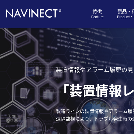
特徴
製品・
Feature
Product・P
装置情報やアラーム履歴の見
「装置情報
製造ラインの装置情報や
アラーム履
遠隔監視により、トラブル発生時の