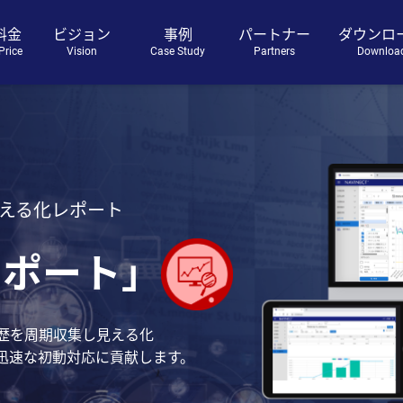
料金
ビジョン
事例
パートナー
ダウンロ
rice
Vision
Case Study
Partners
Downloa
える化レポート
レポート」
歴を周期収集し見える化
迅速な初動対応に貢献します。