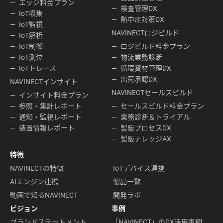
エッジ料金プラン
検査管理DX
IoT収集
熱中症対策DX
IoT監視
NAVINECTロジビルド
IoT解析
IoT制御
ロジビルド料金プラン
IoT測位
物流業務診断
IoTトレース
循環資材管理DX
出荷承認DX
NAVINECTインサイト
NAVINECTセールスビルド
インサイト料金プラン
参照・集計レポート
セールスビルド料金プラン
通知・監視レポート
業務診断＆トライアル
装置情報レポート
製販プロセスDX
製販ナレッジAX
特徴
NAVINECTの特徴
IoTデバイス連携
AIエンジン連携
製品一覧
動画で知るNAVINECT
開発ラボ
ビジョン
事例
ブランドステートメント
「NAVINECT」のDX活用事例