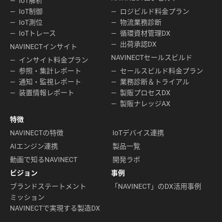
IoT解析
IoT制御
ロジビルド料金プラン
IoT測位
物流業務診断
IoTトレース
循環資材管理DX
出荷承認DX
NAVINECTインサイト
NAVINECTセールスビルド
インサイト料金プラン
参照・集計レポート
セールスビルド料金プラン
通知・監視レポート
業務診断＆トライアル
装置情報レポート
製販プロセスDX
製販ナレッジAX
特徴
NAVINECTの特徴
IoTデバイス連携
AIエンジン連携
製品一覧
動画で知るNAVINECT
開発ラボ
ビジョン
事例
ブランドステートメント
「NAVINECT」のDX活用事例
ミッション
NAVINECTで実現する製造DX