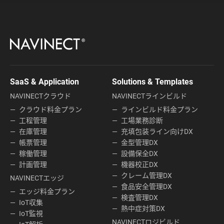
SaaS & Application
Solutions & Templates
NAVINECTクラウド
NAVINECTラインビルド
クラウド料金プラン
ラインビルド料金プラン
工程管理
工場業務診断
在庫管理
充填包装ライン向けDX
帳票管理
金型管理DX
稼働管理
設備保全DX
計画管理
機器校正DX
クレーム管理DX
NAVINECTエッジ
食品安全管理DX
エッジ料金プラン
検査管理DX
IoT収集
熱中症対策DX
IoT監視
NAVINECTロジビルド