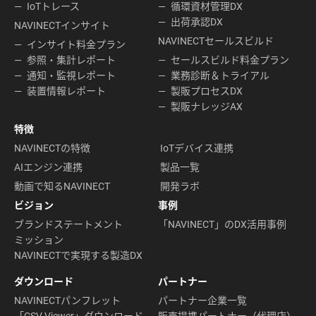
IoTトレース
循環資材管理DX
出荷承認DX
NAVINECTインサイト
NAVINECTセールスビルド
インサイト料金プラン
参照・集計レポート
セールスビルド料金プラン
通知・監視レポート
業務診断＆トライアル
装置情報レポート
製販プロセスDX
製販ナレッジAX
特徴
NAVINECTの特徴
IoTデバイス連携
AIエンジン連携
製品一覧
動画で知るNAVINECT
開発ラボ
ビジョン
事例
ブランドステートメント
「NAVINECT」のDX活用事例
ミッション
NAVINECTで実現する製造DX
ダウンロード
パートナー
NAVINECTパンフレット
パートナー企業一覧