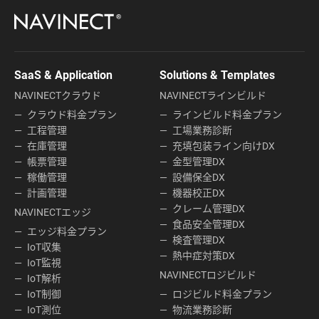
SaaS & Application
Solutions & Templates
NAVINECTクラウド
NAVINECTラインビルド
クラウド料金プラン
ラインビルド料金プラン
工程管理
工場業務診断
在庫管理
充填包装ライン向けDX
帳票管理
金型管理DX
稼働管理
設備保全DX
計画管理
機器校正DX
クレーム管理DX
NAVINECTエッジ
食品安全管理DX
エッジ料金プラン
検査管理DX
IoT収集
熱中症対策DX
IoT監視
NAVINECTロジビルド
IoT解析
IoT制御
ロジビルド料金プラン
IoT測位
物流業務診断