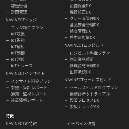
稼働管理
設備保全DX
計画管理
機器校正DX
クレーム管理DX
NAVINECTエッジ
食品安全管理DX
エッジ料金プラン
検査管理DX
IoT収集
熱中症対策DX
IoT監視
NAVINECTロジビルド
IoT解析
IoT制御
ロジビルド料金プラン
IoT測位
物流業務診断
IoTトレース
循環資材管理DX
出荷承認DX
NAVINECTインサイト
NAVINECTセールスビルド
インサイト料金プラン
参照・集計レポート
セールスビルド料金プラン
通知・監視レポート
業務診断＆トライアル
装置情報レポート
製販プロセスDX
製販ナレッジAX
特徴
NAVINECTの特徴
IoTデバイス連携