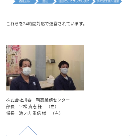
株式会社川春 朝霞業務センター
部長 平松 貴志 様 （左）