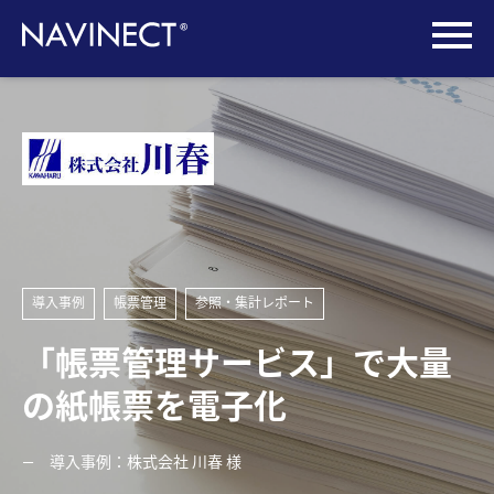
導入事例
帳票管理
参照・集計レポート
「帳票管理サービス」で大量
の紙帳票を電子化
導入事例：株式会社 川春 様