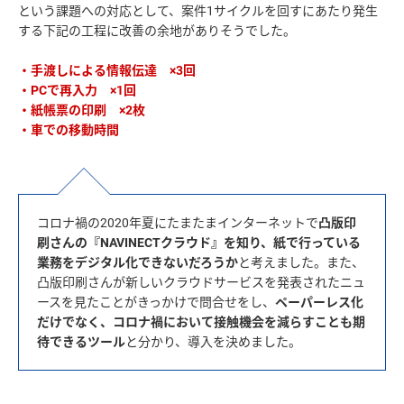
という課題への対応として、案件1サイクルを回すにあたり発生
する下記の工程に改善の余地がありそうでした。
・手渡しによる情報伝達 ×3回
・PCで再入力 ×1回
・紙帳票の印刷 ×2枚
・車での移動時間
コロナ禍の2020年夏にたまたまインターネットで
凸版印
刷さんの『NAVINECTクラウド』を知り、紙で行っている
業務をデジタル化できないだろうか
と考えました。また、
凸版印刷さんが新しいクラウドサービスを発表されたニュ
ースを見たことがきっかけで問合せをし、
ペーパーレス化
だけでなく、コロナ禍において接触機会を減らすことも期
待できるツール