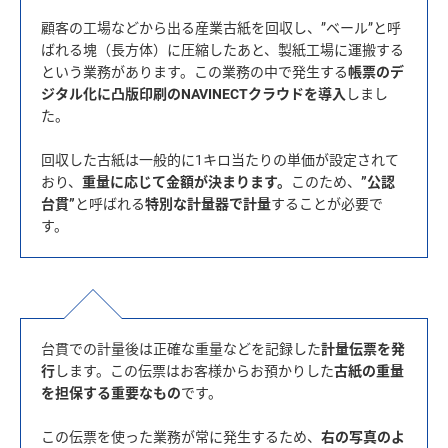
顧客の工場などから出る産業古紙を回収し、”ベール”と呼
ばれる塊（長方体）に圧縮したあと、製紙工場に運搬する
という業務があります。この業務の中で発生する
帳票のデ
ジタル化に凸版印刷のNAVINECTクラウドを導入
しまし
た。
回収した古紙は一般的に1キロ当たりの単価が設定されて
おり、
重量に応じて金額が決まります。
このため、
”公認
台貫”
と呼ばれる
特別な計量器で計量
することが必要で
台貫での計量後は正確な重量などを記録した
計量伝票を発
行
します。この伝票はお客様からお預かりした
古紙の重量
を担保する重要なもの
です。
この伝票を使った業務が常に発生するため、
右の写真のよ