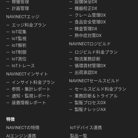
稼働管理
設備保全DX
計画管理
機器校正DX
クレーム管理DX
NAVINECTエッジ
食品安全管理DX
エッジ料金プラン
検査管理DX
IoT収集
熱中症対策DX
IoT監視
NAVINECTロジビルド
IoT解析
IoT制御
ロジビルド料金プラン
IoT測位
物流業務診断
IoTトレース
循環資材管理DX
出荷承認DX
NAVINECTインサイト
NAVINECTセールスビルド
インサイト料金プラン
参照・集計レポート
セールスビルド料金プラン
通知・監視レポート
業務診断＆トライアル
装置情報レポート
製販プロセスDX
製販ナレッジAX
特徴
NAVINECTの特徴
IoTデバイス連携
AIエンジン連携
製品一覧