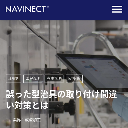
活用例
工程管理
在庫管理
IoT収集
誤った型治具の取り付け間違
い対策とは
業界：成型加工